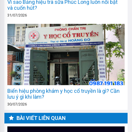
Vì sao Bảng hiệu trà sữa Phúc Long luôn nổi bật
và cuốn hút?
31/07/2026
Biển hiệu phòng khám y học cổ truyền là gì? Cần
lưu ý gì khi làm?
30/07/2026
BÀI VIẾT LIÊN QUAN