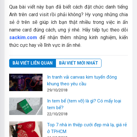
Qua bài viết này bạn đã biết cách đặt chức danh tiếng
Anh trên card visit rồi phải không? Hy vọng những chia
sẻ ở trên sẽ giúp ích bạn thật nhiều trong việc in ấn
name card đúng cách, ưng ý nhé. Hãy tiếp tục theo dõi
sackim.com
để nhận thêm những kinh nghiệm, kiến
thức cực hay về lĩnh vực in ấn nhé.
BÀI VIẾT LIÊN QUAN
BÀI VIẾT MỚI NHẤT
In tranh vải canvas kim tuyến đóng
khung theo yêu cầu
29/10/2018
In tem bể (tem vỡ) là gì? Có mấy loại
tem bể?
22/10/2018
Top 7 nhà in thiệp cưới đẹp mà lạ, giá rẻ
ở TPHCM