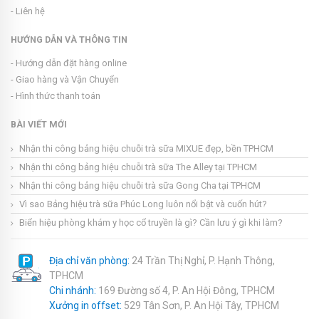
- Liên hệ
HƯỚNG DẪN VÀ THÔNG TIN
- Hướng dẫn đặt hàng online
- Giao hàng và Vận Chuyển
- Hình thức thanh toán
BÀI VIẾT MỚI
Nhận thi công bảng hiệu chuỗi trà sữa MIXUE đẹp, bền TPHCM
Nhận thi công bảng hiệu chuỗi trà sữa The Alley tại TPHCM
Nhận thi công bảng hiệu chuỗi trà sữa Gong Cha tại TPHCM
Vì sao Bảng hiệu trà sữa Phúc Long luôn nổi bật và cuốn hút?
Biển hiệu phòng khám y học cổ truyền là gì? Cần lưu ý gì khi làm?
Địa chỉ văn phòng:
24 Trần Thị Nghỉ, P. Hạnh Thông,
TPHCM
Chi nhánh:
169 Đường số 4, P. An Hội Đông, TPHCM
Xưởng in offset:
529 Tân Sơn, P. An Hội Tây, TPHCM