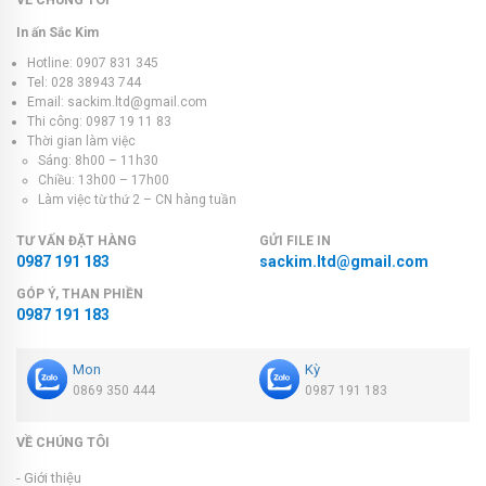
In ấn Sắc Kim
Hotline: 0907 831 345
Tel: 028 38943 744
Email: sackim.ltd@gmail.com
Thi công: 0987 19 11 83
Thời gian làm việc
Sáng: 8h00 – 11h30
Chiều: 13h00 – 17h00
Làm việc từ thứ 2 – CN hàng tuần
TƯ VẤN ĐẶT HÀNG
GỬI FILE IN
0987 191 183
sackim.ltd@gmail.com
GÓP Ý, THAN PHIỀN
0987 191 183
Mon
Kỳ
0869 350 444
0987 191 183
VỀ CHÚNG TÔI
- Giới thiệu