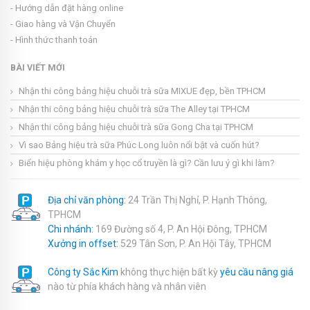
- Hướng dẫn đặt hàng online
- Giao hàng và Vận Chuyển
- Hình thức thanh toán
BÀI VIẾT MỚI
Nhận thi công bảng hiệu chuỗi trà sữa MIXUE đẹp, bền TPHCM
Nhận thi công bảng hiệu chuỗi trà sữa The Alley tại TPHCM
Nhận thi công bảng hiệu chuỗi trà sữa Gong Cha tại TPHCM
Vì sao Bảng hiệu trà sữa Phúc Long luôn nổi bật và cuốn hút?
Biển hiệu phòng khám y học cổ truyền là gì? Cần lưu ý gì khi làm?
Địa chỉ văn phòng:
24 Trần Thị Nghỉ, P. Hạnh Thông,
TPHCM
Chi nhánh:
169 Đường số 4, P. An Hội Đông, TPHCM
Xưởng in offset:
529 Tân Sơn, P. An Hội Tây, TPHCM
Công ty Sắc Kim
không thực hiện bất kỳ
yêu cầu nâng giá
nào từ phía khách hàng và nhân viên