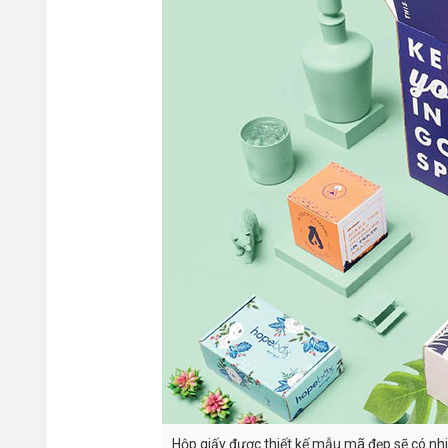
Hộp giấy được thiết kế mẫu mã đẹp sẽ có nh