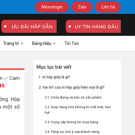
Messenger
Zalo
Liên hệ
Trang trí
Bảng Hiệu
Tin Tức
Mục lục bài viết
In hộp giấy là gì?
iền ✅ Cam
45
.
Vai trò của in hộp giấy hiện nay là gì?
Chứa đựng và bảo vệ sản phẩm
ường. Hộp
ểu một số
Giúp hàng hóa không bị mất mát, hao
hụt
Cung cấp thông tin mua hàng
Tăng sự chú ý của khách hàng