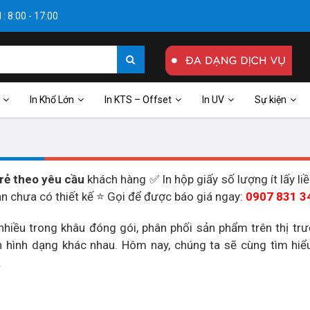
: 8:00 - 17:00
In Khổ Lớn
In KTS – Offset
In UV
Sự kiện
 rẻ theo yêu cầu
khách hàng ✅ In hộp giấy số lượng ít lấy l
ạn chưa có thiết kế ⭐ Gọi để được báo giá ngay:
0907 831 3
hiều trong khâu đóng gói, phân phối sản phẩm trên thị tr
 đến hình dạng khác nhau. Hôm nay, chúng ta sẽ cùng tìm hi
.