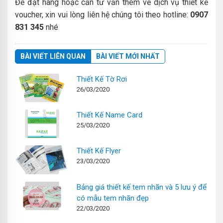
Để đặt hàng hoặc cần tư vấn thêm về dịch vụ thiết kế
voucher, xin vui lòng liên hệ chúng tôi theo hotline:
0907
831 345
nhé
BÀI VIẾT LIÊN QUAN
BÀI VIẾT MỚI NHẤT
Thiết Kế Tờ Rơi
26/03/2020
Thiết Kế Name Card
25/03/2020
Thiết Kế Flyer
23/03/2020
Bảng giá thiết kế tem nhãn và 5 lưu ý để
có mẫu tem nhãn đẹp
22/03/2020