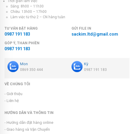
Thời gian làm việc
Sáng: 8h00 – 11h30
Chiều: 13h00 – 17h00
Làm việc từ thứ 2 – CN hàng tuần
TƯ VẤN ĐẶT HÀNG
GỬI FILE IN
0987 191 183
sackim.ltd@gmail.com
GÓP Ý, THAN PHIỀN
0987 191 183
Mon
Kỳ
0869 350 444
0987 191 183
VỀ CHÚNG TÔI
- Giới thiệu
- Liên hệ
HƯỚNG DẪN VÀ THÔNG TIN
- Hướng dẫn đặt hàng online
- Giao hàng và Vận Chuyển