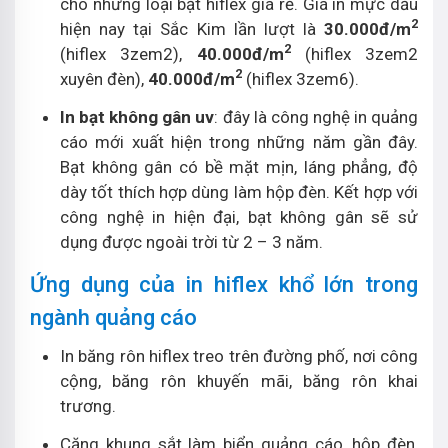
cho những loại bạt hiflex giá rẻ. Giá in mực dầu
2
hiện nay tại Sắc Kim lần lượt là
30.000đ/m
2
(hiflex 3zem2),
40.000đ/m
(hiflex 3zem2
2
xuyên đèn),
40.000đ/m
(hiflex 3zem6).
In bạt không gân uv
: đây là công nghệ in quảng
cáo mới xuất hiện trong những năm gần đây.
Bạt không gân có bề mặt mịn, láng phẳng, độ
dày tốt thích hợp dùng làm hộp đèn. Kết hợp với
công nghệ in hiện đại, bạt không gân sẽ sử
dụng được ngoài trời từ 2 – 3 năm.
Ứng dụng của in hiflex khổ lớn trong
ngành quảng cáo
In băng rôn hiflex treo trên đường phố, nơi công
cộng, băng rôn khuyến mãi, băng rôn khai
trương.
Căng khung sắt làm biển quảng cáo, hộp đèn,