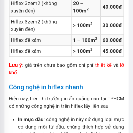
Hiflex 3zem2 (không
20 –
40.000đ
2
xuyên đèn)
100m
Hiflex 3zem2 (không
2
> 100m
30.000đ
xuyên đèn)
2
Hiflex đế xám
1 – 100m
60.000đ
2
Hiflex đế xám
> 100m
45.000đ
Lưu ý
: giá trên chưa bao gồm chi phí
thiết kế
và
lỡ
khổ
Công nghệ in hiflex nhanh
Hiện nay, trên thị trường in ấn quảng cáo tại TPHCM
có những công nghệ in trên hiflex lấy liền sau:
In mực dầu
: công nghệ in này sử dụng loại mực
có dung môi từ dầu, chúng thích hợp sử dụng