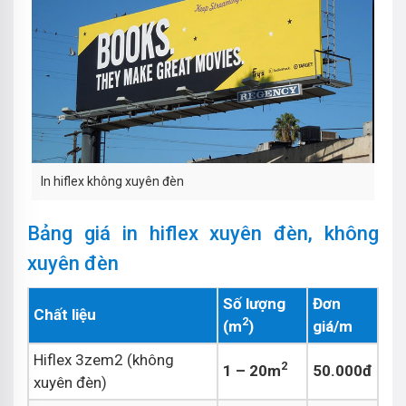
In hiflex không xuyên đèn
Bảng giá in hiflex xuyên đèn, không
xuyên đèn
Số lượng
Đơn
Chất liệu
2
(m
)
giá/m
Hiflex 3zem2 (không
2
1 – 20m
50.000đ
xuyên đèn)