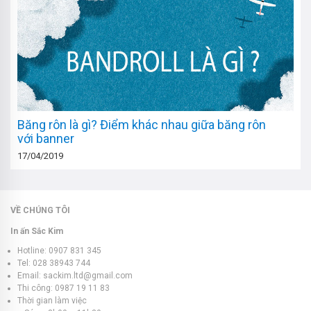
Băng rôn là gì? Điểm khác nhau giữa băng rôn
với banner
17/04/2019
VỀ CHÚNG TÔI
In ấn Sắc Kim
Hotline: 0907 831 345
Tel: 028 38943 744
Email: sackim.ltd@gmail.com
Thi công: 0987 19 11 83
Thời gian làm việc