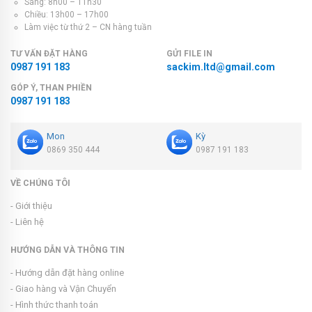
Sáng: 8h00 – 11h30
Chiều: 13h00 – 17h00
Làm việc từ thứ 2 – CN hàng tuần
TƯ VẤN ĐẶT HÀNG
GỬI FILE IN
0987 191 183
sackim.ltd@gmail.com
GÓP Ý, THAN PHIỀN
0987 191 183
Mon
Kỳ
0869 350 444
0987 191 183
VỀ CHÚNG TÔI
- Giới thiệu
- Liên hệ
HƯỚNG DẪN VÀ THÔNG TIN
- Hướng dẫn đặt hàng online
- Giao hàng và Vận Chuyển
- Hình thức thanh toán