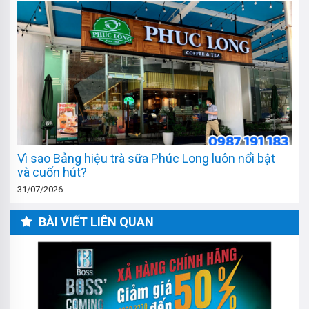
Vì sao Bảng hiệu trà sữa Phúc Long luôn nổi bật
và cuốn hút?
31/07/2026
BÀI VIẾT LIÊN QUAN