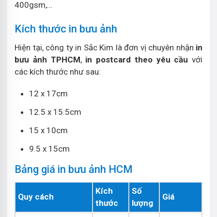
400gsm,…
Kích thước in bưu ảnh
Hiện tại, công ty in Sắc Kim là đơn vị chuyên nhận
in
bưu ảnh TPHCM
,
in postcard theo yêu cầu
với
các kích thước như sau:
12 x 17cm
12.5 x 15.5cm
15 x 10cm
9.5 x 15cm
Bảng giá in bưu ảnh HCM
Kích
Số
Quy cách
Giá
thước
lượng