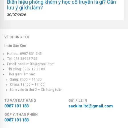
Biển hiệu phòng khám y học cổ truyền là gì? Cần
lưu ý gì khi làm?
30/07/2026
VỀ CHÚNG TÔI
In ấn Sắc Kim
Hotline: 0907 831 345
Tel: 028 38943 744
Email: sackim.ltd@gmail.com
Thi công: 0987 19 11 83
Thời gian làm việc
Sáng: 8h00 – 11h30
Chiều: 13h00 – 17h00
Làm việc từ thứ 2 – CN hàng tuần
TƯ VẤN ĐẶT HÀNG
GỬI FILE IN
0987 191 183
sackim.ltd@gmail.com
GÓP Ý, THAN PHIỀN
0987 191 183