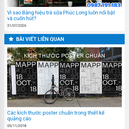
Vì sao Bảng hiệu trà sữa Phúc Long luôn nổi bật
và cuốn hút?
31/07/2026
BÀI VIẾT LIÊN QUAN
Các kích thước poster chuẩn trong thiết kế
quảng cáo
05/11/2018