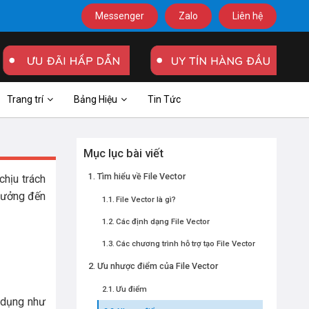
Messenger
Zalo
Liên hệ
Trang trí
Bảng Hiệu
Tin Tức
Mục lục bài viết
Tìm hiểu về File Vector
chịu trách
 hưởng đến
File Vector là gì?
Các định dạng File Vector
Các chương trình hỗ trợ tạo File Vector
Ưu nhược điểm của File Vector
Ưu điểm
 dụng như