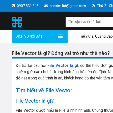
0907 831 345
sackim.ltd@gmail.com
Thứ 2 - CN 
DỊCH VỤ NỔI BẬT
Triển Khai Quảng Cáo
File Vector là gì? Đóng vai trò như thế nào?
Để trả lời câu hỏi
File Vector là gì
, có thể hiểu đơn g
nhiệm giữ các chi tiết trong hình ảnh trở nên ổn định. 
độ nét trong quá trình in ấn, khách hàng có thể yên tâ
Tìm hiểu về File Vector
File Vector là gì?
File Vector được hiểu là File định hình ảnh. Chúng t