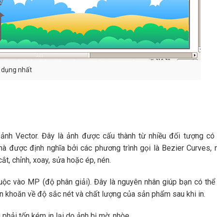
g dụng nhất
nh Vector. Đây là ảnh được cấu thành từ nhiều đối tượng có
mà được định nghĩa bởi các phương trình gọi là Bezier Curves,
t, chỉnh, xoay, sửa hoặc ép, nén.
ộc vào MP (độ phân giải). Đây là nguyên nhân giúp bạn có thể 
 khoăn về độ sắc nét và chất lượng của sản phẩm sau khi in.
 phải tốn kém in lại do ảnh bị mờ, nhòe