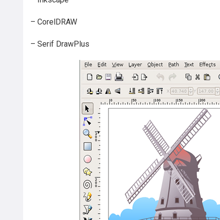
– CorelDRAW
– Serif DrawPlus