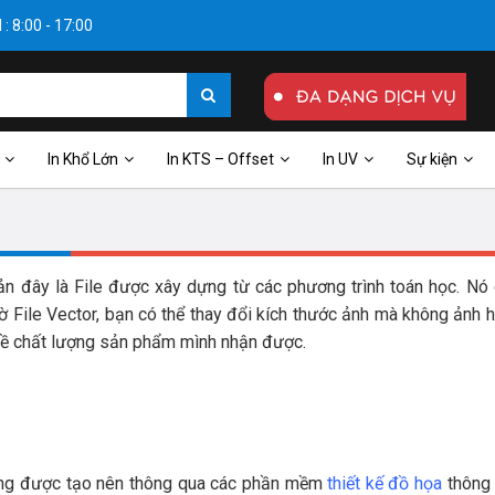
: 8:00 - 17:00
In Khổ Lớn
In KTS – Offset
In UV
Sự kiện
iản đây là File được xây dựng từ các phương trình toán học. Nó 
Nhờ File Vector, bạn có thể thay đổi kích thước ảnh mà không ảnh
m về chất lượng sản phẩm mình nhận được.
hường được tạo nên thông qua các phần mềm
thiết kế đồ họa
thông