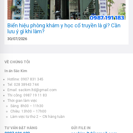
Biển hiệu phòng khám y học cổ truyền là gì? Cần
lưu ý gì khi làm?
30/07/2026
VỀ CHÚNG TÔI
In ấn Sắc Kim
Hotline: 0907 831 345
Tel: 028 38943 744
Email: sackim.ltd@gmail.com
Thi công: 0987 19 11 83
Thời gian làm việc
Sáng: 8h00 – 11h30
Chiều: 13h00 – 17h00
Làm việc từ thứ 2 – CN hàng tuần
TƯ VẤN ĐẶT HÀNG
GỬI FILE IN