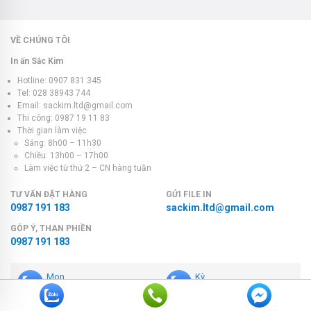
VỀ CHÚNG TÔI
In ấn Sắc Kim
Hotline: 0907 831 345
Tel: 028 38943 744
Email: sackim.ltd@gmail.com
Thi công: 0987 19 11 83
Thời gian làm việc
Sáng: 8h00 – 11h30
Chiều: 13h00 – 17h00
Làm việc từ thứ 2 – CN hàng tuần
TƯ VẤN ĐẶT HÀNG
GỬI FILE IN
0987 191 183
sackim.ltd@gmail.com
GÓP Ý, THAN PHIỀN
0987 191 183
Mon
Kỳ
0869 350 444
0987 191 183