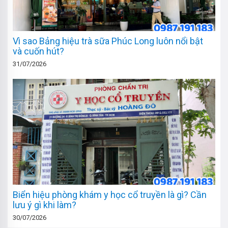
Vì sao Bảng hiệu trà sữa Phúc Long luôn nổi bật
và cuốn hút?
31/07/2026
Biển hiệu phòng khám y học cổ truyền là gì? Cần
lưu ý gì khi làm?
30/07/2026