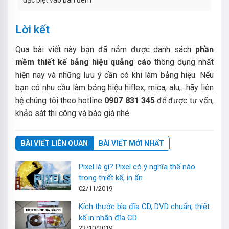
đặc biệt vào ban đêm
Lời kết
Qua bài viết này bạn đã nắm được danh sách
phần
mềm thiết kế bảng hiệu quảng cáo
thông dụng nhất
hiện nay và những lưu ý cần có khi làm bảng hiệu.
Nếu
bạn có nhu cầu làm bảng hiệu hiflex, mica, alu,…hãy liên
hệ chúng tôi theo hotline
0907 831 345
để được tư vấn,
khảo sát thi công và báo giá nhé.
BÀI VIẾT LIÊN QUAN
BÀI VIẾT MỚI NHẤT
Pixel là gì? Pixel có ý nghĩa thế nào
trong thiết kế, in ấn
02/11/2019
Kích thước bìa đĩa CD, DVD chuẩn, thiết
kế in nhãn đĩa CD
23/10/2019