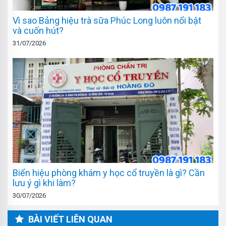
Vì sao Bảng hiệu trà sữa Phúc Long luôn nổi bật
và cuốn hút?
31/07/2026
Biển hiệu phòng khám y học cổ truyền là gì? Cần
lưu ý gì khi làm?
30/07/2026
BÀI VIẾT LIÊN QUAN