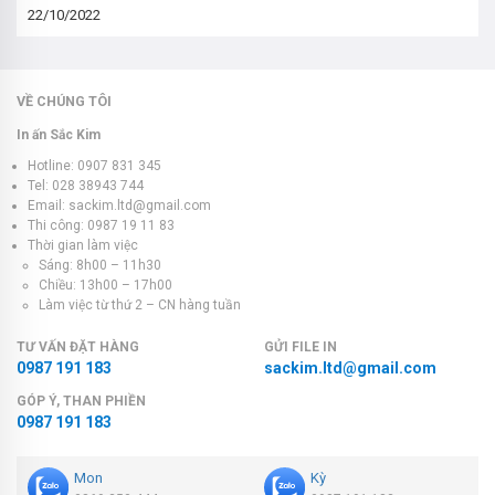
22/10/2022
VỀ CHÚNG TÔI
In ấn Sắc Kim
Hotline: 0907 831 345
Tel: 028 38943 744
Email: sackim.ltd@gmail.com
Thi công: 0987 19 11 83
Thời gian làm việc
Sáng: 8h00 – 11h30
Chiều: 13h00 – 17h00
Làm việc từ thứ 2 – CN hàng tuần
TƯ VẤN ĐẶT HÀNG
GỬI FILE IN
0987 191 183
sackim.ltd@gmail.com
GÓP Ý, THAN PHIỀN
0987 191 183
Mon
Kỳ