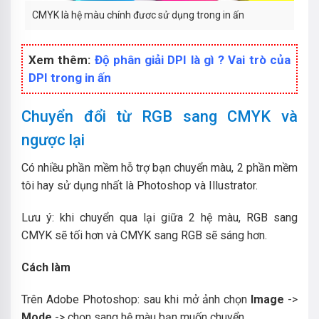
CMYK là hệ màu chính đươc sử dụng trong in ấn
Xem thêm:
Độ phân giải DPI là gì ? Vai trò của
DPI trong in ấn
Chuyển đổi từ RGB sang CMYK và
ngược lại
Có nhiều phần mềm hỗ trợ bạn chuyển màu, 2 phần mềm
tôi hay sử dụng nhất là Photoshop và Illustrator.
Lưu ý: khi chuyển qua lại giữa 2 hệ màu, RGB sang
CMYK sẽ tối hơn và CMYK sang RGB sẽ sáng hơn.
Cách làm
Trên Adobe Photoshop: sau khi mở ảnh chọn
Image
->
Mode
-> chọn sang hệ màu bạn muốn chuyển.