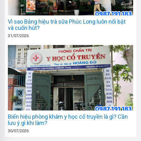
Vì sao Bảng hiệu trà sữa Phúc Long luôn nổi bật
và cuốn hút?
31/07/2026
Biển hiệu phòng khám y học cổ truyền là gì? Cần
lưu ý gì khi làm?
30/07/2026