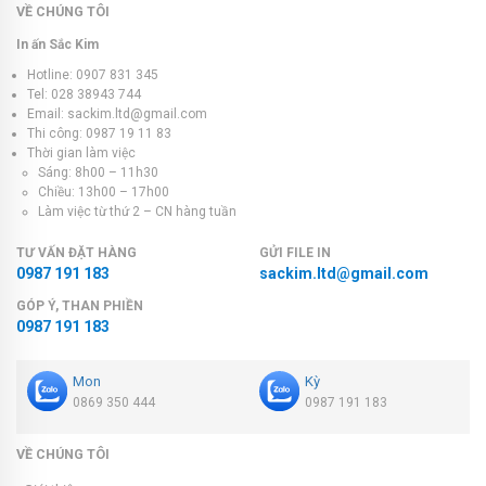
VỀ CHÚNG TÔI
In ấn Sắc Kim
Hotline: 0907 831 345
Tel: 028 38943 744
Email: sackim.ltd@gmail.com
Thi công: 0987 19 11 83
Thời gian làm việc
Sáng: 8h00 – 11h30
Chiều: 13h00 – 17h00
Làm việc từ thứ 2 – CN hàng tuần
TƯ VẤN ĐẶT HÀNG
GỬI FILE IN
0987 191 183
sackim.ltd@gmail.com
GÓP Ý, THAN PHIỀN
0987 191 183
Mon
Kỳ
0869 350 444
0987 191 183
VỀ CHÚNG TÔI