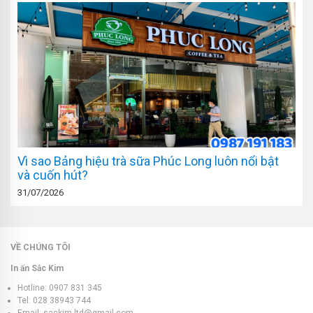
Vì sao Bảng hiệu trà sữa Phúc Long luôn nổi bật
và cuốn hút?
31/07/2026
VỀ CHÚNG TÔI
In ấn Sắc Kim
Hotline: 0907 831 345
Tel: 028 38943 744
Email: sackim.ltd@gmail.com