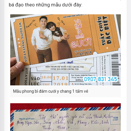
bá đạo theo những mẫu dưới đây:
Mẫu phong bì đám cưới y chang 1 tấm vé