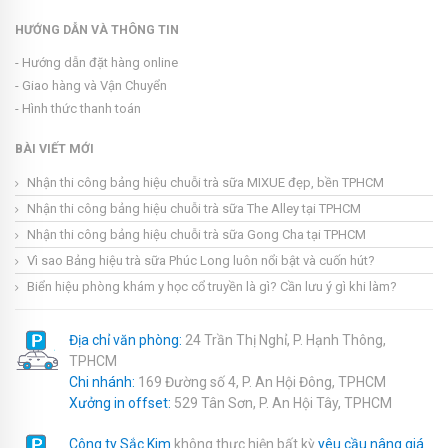
HƯỚNG DẪN VÀ THÔNG TIN
- Hướng dẫn đặt hàng online
- Giao hàng và Vận Chuyển
- Hình thức thanh toán
BÀI VIẾT MỚI
Nhận thi công bảng hiệu chuỗi trà sữa MIXUE đẹp, bền TPHCM
Nhận thi công bảng hiệu chuỗi trà sữa The Alley tại TPHCM
Nhận thi công bảng hiệu chuỗi trà sữa Gong Cha tại TPHCM
Vì sao Bảng hiệu trà sữa Phúc Long luôn nổi bật và cuốn hút?
Biển hiệu phòng khám y học cổ truyền là gì? Cần lưu ý gì khi làm?
Địa chỉ văn phòng:
24 Trần Thị Nghỉ, P. Hạnh Thông,
TPHCM
Chi nhánh:
169 Đường số 4, P. An Hội Đông, TPHCM
Xưởng in offset:
529 Tân Sơn, P. An Hội Tây, TPHCM
Công ty Sắc Kim
không thực hiện bất kỳ
yêu cầu nâng giá