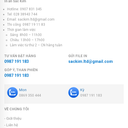
In ấn Sắc Kim
Hotline: 0907 831 345
Tel: 028 38943 744
Email: sackim.ltd@gmail.com
Thi công: 0987 19 11 83
Thời gian làm việc
Sáng: 8h00 – 11h30
Chiều: 13h00 – 17h00
Làm việc từ thứ 2 – CN hàng tuần
TƯ VẤN ĐẶT HÀNG
GỬI FILE IN
0987 191 183
sackim.ltd@gmail.com
GÓP Ý, THAN PHIỀN
0987 191 183
Mon
Kỳ
0869 350 444
0987 191 183
VỀ CHÚNG TÔI
- Giới thiệu
- Liên hệ