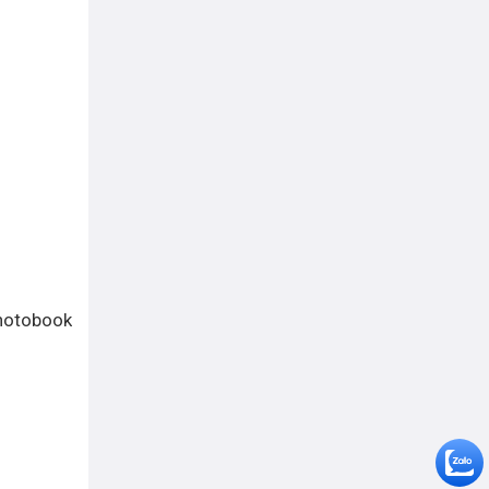
photobook
.