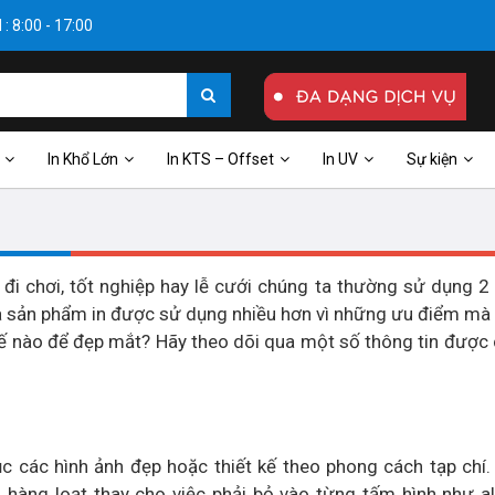
: 8:00 - 17:00
In Khổ Lớn
In KTS – Offset
In UV
Sự kiện
đi chơi, tốt nghiệp hay lễ cưới chúng ta thường sử dụng 2
 là sản phẩm in được sử dụng nhiều hơn vì những ưu điểm m
thế nào để đẹp mắt? Hãy theo dõi qua một số thông tin được
 các hình ảnh đẹp hoặc thiết kế theo phong cách tạp chí.
 hàng loạt thay cho việc phải bỏ vào từng tấm hình như 