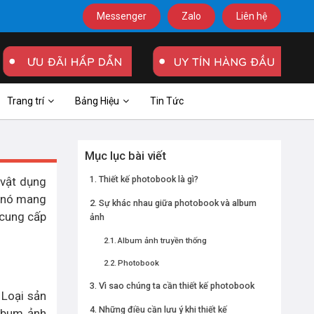
Messenger
Zalo
Liên hệ
Trang trí
Bảng Hiệu
Tin Tức
Mục lục bài viết
Thiết kế photobook là gì?
 vật dụng
à nó mang
Sự khác nhau giữa photobook và album
 cung cấp
ảnh
Album ảnh truyền thống
Photobook
Vì sao chúng ta cần thiết kế photobook
 Loại sản
Những điều cần lưu ý khi thiết kế
album ảnh