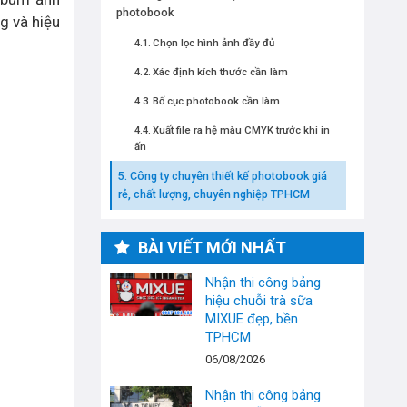
photobook
g và hiệu
Chọn lọc hình ảnh đầy đủ
Xác định kích thước cần làm
Bố cục photobook cần làm
Xuất file ra hệ màu CMYK trước khi in
ấn
Công ty chuyên thiết kế photobook giá
rẻ, chất lượng, chuyên nghiệp TPHCM
BÀI VIẾT MỚI NHẤT
Nhận thi công bảng
hiệu chuỗi trà sữa
MIXUE đẹp, bền
TPHCM
06/08/2026
Nhận thi công bảng