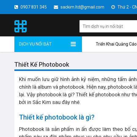
0907 831 345
sackim.ltd@gmail.com
Thứ 2 - CN 
DỊCH VỤ NỔI BẬT
Triển Khai Quảng Cáo
Thiết Kế Photobook
Khi muốn lưu giữ hình ảnh kỷ niệm, những tấm ảnh 
chính là album và photobook. Hiện nay, photobook
lại. Vậy photobook là gì? Thiết kế photobook như 
bởi in Sắc Kim sau đây nhé.
Thiết kế photobook là gì?
Photobook là sản phẩm in ấn được làm theo bố cục
phẩm này ra đời nhằm phục vụ cho nhu cầu in ảnh