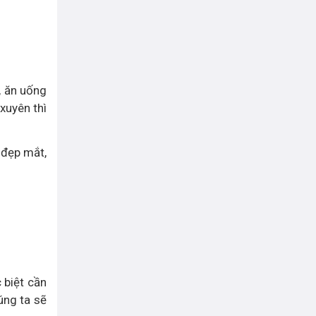
, ăn uống
xuyên thì
 đẹp mắt,
 biệt cần
úng ta sẽ