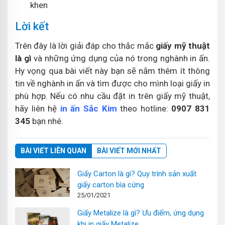
khen
Lời kết
Trên đây là lời giải đáp cho thắc mắc
giấy mỹ thuật
là gì
và những ứng dụng của nó trong nghành in ấn.
Hy vọng qua bài viết này bạn sẽ nắm thêm ít thông
tin về nghành in ấn và tìm được cho mình loại giấy in
phù hợp. Nếu có nhu cầu đặt in trên giấy mỹ thuật,
hãy liên hệ
in ấn Sắc Kim
theo hotline:
0907 831
345
bạn nhé.
BÀI VIẾT LIÊN QUAN
BÀI VIẾT MỚI NHẤT
Giấy Carton là gì? Quy trình sản xuất
giấy carton bìa cứng
25/01/2021
Giấy Metalize là gì? Ưu điểm, ứng dụng
khi in giấy Metalize