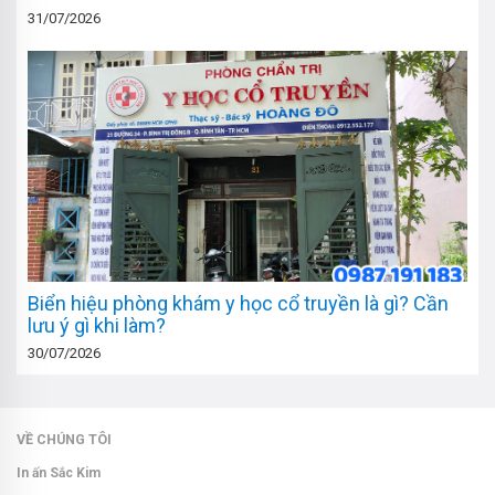
31/07/2026
Biển hiệu phòng khám y học cổ truyền là gì? Cần
lưu ý gì khi làm?
30/07/2026
VỀ CHÚNG TÔI
In ấn Sắc Kim