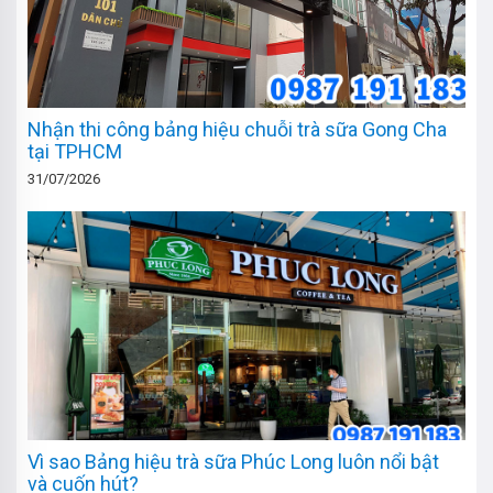
Nhận thi công bảng hiệu chuỗi trà sữa Gong Cha
tại TPHCM
31/07/2026
Vì sao Bảng hiệu trà sữa Phúc Long luôn nổi bật
và cuốn hút?