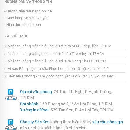
HƯỚNG DẪN VÀ THÔNG TIN
- Hướng dẫn đặt hàng online
- Giao hàng và Vận Chuyển
- Hình thức thanh toán
BÀI VIẾT MỚI
Nhận thi công bảng hiệu chuỗi trà sữa MIXUE đẹp, bền TPHCM
Nhận thi công bảng hiệu chuỗi trà sữa The Alley tại TPHCM
Nhận thi công bảng hiệu chuỗi trà sữa Gong Cha tại TPHCM
Vì sao Bảng hiệu trà sữa Phúc Long luôn nổi bật và cuốn hút?
Biển hiệu phòng khám y học cổ truyền là gì? Cần lưu ý gì khi làm?
Địa chỉ văn phòng:
24 Trần Thị Nghỉ, P. Hạnh Thông,
TPHCM
Chi nhánh:
169 Đường số 4, P. An Hội Đông, TPHCM
Xưởng in offset:
529 Tân Sơn, P. An Hội Tây, TPHCM
Công ty Sắc Kim
không thực hiện bất kỳ
yêu cầu nâng giá
nào từ phía khách hàng và nhân viên