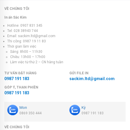
VỀ CHÚNG TÔI
In ấn Sắc Kim
Hotline: 0907 831 345
Tel: 028 38943 744
Email: sackim.ltd@gmail.com
Thi công: 0987 19 11 83
Thời gian làm việc
Sáng: 8h00 – 11h30
Chiều: 13h00 – 17h00
Làm việc từ thứ 2 – CN hàng tuần
TƯ VẤN ĐẶT HÀNG
GỬI FILE IN
0987 191 183
sackim.ltd@gmail.com
GÓP Ý, THAN PHIỀN
0987 191 183
Mon
Kỳ
0869 350 444
0987 191 183
VỀ CHÚNG TÔI