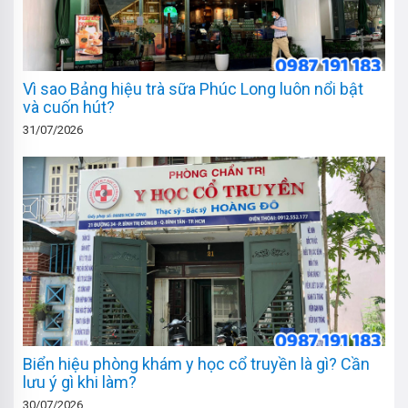
Vì sao Bảng hiệu trà sữa Phúc Long luôn nổi bật
và cuốn hút?
31/07/2026
Biển hiệu phòng khám y học cổ truyền là gì? Cần
lưu ý gì khi làm?
30/07/2026