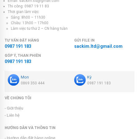
Email: sackim.ltd@gmail.com
Thi công: 0987 19 11 83
Thời gian làm việc
Sáng: 8h00 – 11h30
Chiều: 13h00 – 17h00
Làm việc từ thứ 2 – CN hàng tuần
TƯ VẤN ĐẶT HÀNG
GỬI FILE IN
0987 191 183
sackim.ltd@gmail.com
GÓP Ý, THAN PHIỀN
0987 191 183
Mon
Kỳ
0869 350 444
0987 191 183
VỀ CHÚNG TÔI
- Giới thiệu
- Liên hệ
HƯỚNG DẪN VÀ THÔNG TIN
- Hướng dẫn đặt hàng online