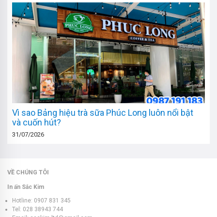
Vì sao Bảng hiệu trà sữa Phúc Long luôn nổi bật
và cuốn hút?
31/07/2026
VỀ CHÚNG TÔI
In ấn Sắc Kim
Hotline: 0907 831 345
Tel: 028 38943 744