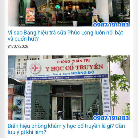
Vì sao Bảng hiệu trà sữa Phúc Long luôn nổi bật
và cuốn hút?
31/07/2026
Biển hiệu phòng khám y học cổ truyền là gì? Cần
lưu ý gì khi làm?