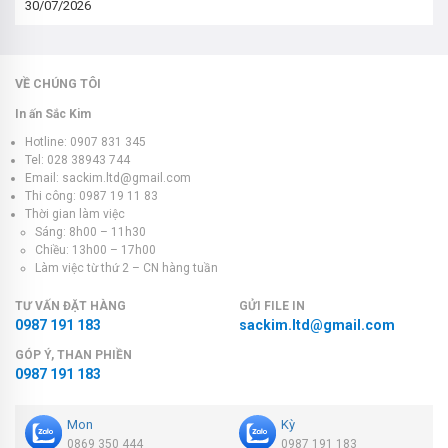
30/07/2026
VỀ CHÚNG TÔI
In ấn Sắc Kim
Hotline: 0907 831 345
Tel: 028 38943 744
Email: sackim.ltd@gmail.com
Thi công: 0987 19 11 83
Thời gian làm việc
Sáng: 8h00 – 11h30
Chiều: 13h00 – 17h00
Làm việc từ thứ 2 – CN hàng tuần
TƯ VẤN ĐẶT HÀNG
GỬI FILE IN
0987 191 183
sackim.ltd@gmail.com
GÓP Ý, THAN PHIỀN
0987 191 183
Mon
Kỳ
0869 350 444
0987 191 183