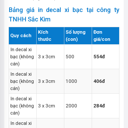
Bảng giá in decal xi bạc tại công ty
TNHH Sắc Kim
Kích
Số lượng
Đơn
Quy cách
thước
(con)
giá/con
In decal xi
bạc (không
3 x 3cm
500
554đ
cán)
In decal xi
bạc (không
3 x 3cm
1000
406đ
cán)
In decal xi
bạc (không
3 x 3cm
2000
284đ
cán)
In decal xi