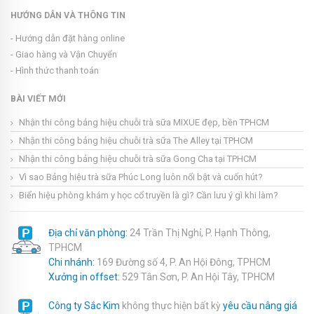
HƯỚNG DẪN VÀ THÔNG TIN
- Hướng dẫn đặt hàng online
- Giao hàng và Vận Chuyển
- Hình thức thanh toán
BÀI VIẾT MỚI
Nhận thi công bảng hiệu chuỗi trà sữa MIXUE đẹp, bền TPHCM
Nhận thi công bảng hiệu chuỗi trà sữa The Alley tại TPHCM
Nhận thi công bảng hiệu chuỗi trà sữa Gong Cha tại TPHCM
Vì sao Bảng hiệu trà sữa Phúc Long luôn nổi bật và cuốn hút?
Biển hiệu phòng khám y học cổ truyền là gì? Cần lưu ý gì khi làm?
Địa chỉ văn phòng:
24 Trần Thị Nghỉ, P. Hạnh Thông,
TPHCM
Chi nhánh:
169 Đường số 4, P. An Hội Đông, TPHCM
Xưởng in offset:
529 Tân Sơn, P. An Hội Tây, TPHCM
Công ty Sắc Kim
không thực hiện bất kỳ
yêu cầu nâng giá