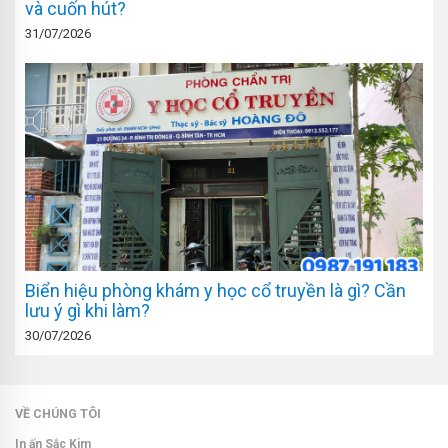
và cuốn hút?
31/07/2026
Biển hiệu phòng khám y học cổ truyền là gì? Cần
lưu ý gì khi làm?
30/07/2026
VỀ CHÚNG TÔI
In ấn Sắc Kim