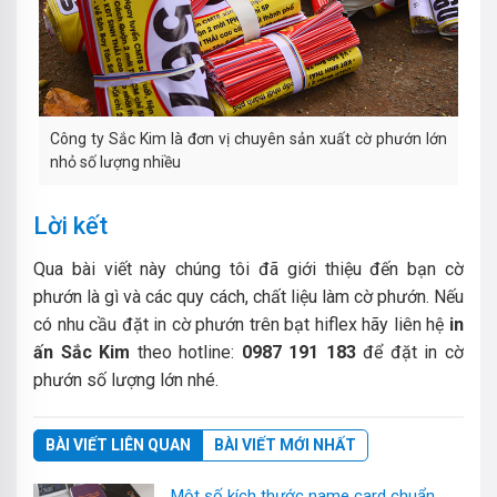
Công ty Sắc Kim là đơn vị chuyên sản xuất cờ phướn lớn
nhỏ số lượng nhiều
Lời kết
Qua bài viết này chúng tôi đã giới thiệu đến bạn cờ
phướn là gì và các quy cách, chất liệu làm cờ phướn. Nếu
có nhu cầu đặt in cờ phướn trên bạt hiflex hãy liên hệ
in
ấn Sắc Kim
theo hotline:
0987 191 183
để đặt in cờ
phướn số lượng lớn nhé.
BÀI VIẾT LIÊN QUAN
BÀI VIẾT MỚI NHẤT
Một số kích thước name card chuẩn