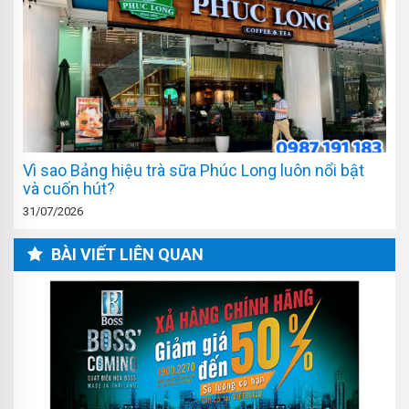
Vì sao Bảng hiệu trà sữa Phúc Long luôn nổi bật
và cuốn hút?
31/07/2026
BÀI VIẾT LIÊN QUAN