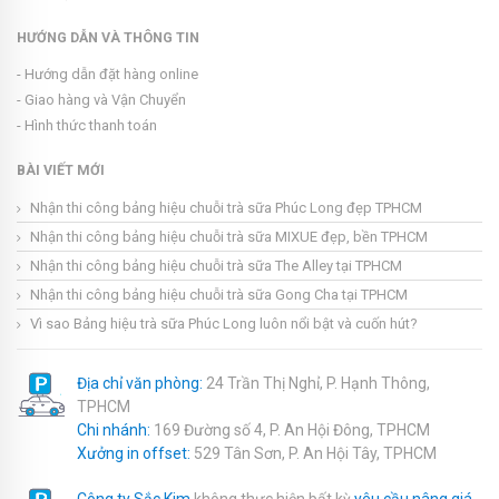
HƯỚNG DẪN VÀ THÔNG TIN
- Hướng dẫn đặt hàng online
- Giao hàng và Vận Chuyển
- Hình thức thanh toán
BÀI VIẾT MỚI
Nhận thi công bảng hiệu chuỗi trà sữa Phúc Long đẹp TPHCM
Nhận thi công bảng hiệu chuỗi trà sữa MIXUE đẹp, bền TPHCM
Nhận thi công bảng hiệu chuỗi trà sữa The Alley tại TPHCM
Nhận thi công bảng hiệu chuỗi trà sữa Gong Cha tại TPHCM
Vì sao Bảng hiệu trà sữa Phúc Long luôn nổi bật và cuốn hút?
Địa chỉ văn phòng:
24 Trần Thị Nghỉ, P. Hạnh Thông,
TPHCM
Chi nhánh:
169 Đường số 4, P. An Hội Đông, TPHCM
Xưởng in offset:
529 Tân Sơn, P. An Hội Tây, TPHCM
Công ty Sắc Kim
không thực hiện bất kỳ
yêu cầu nâng giá