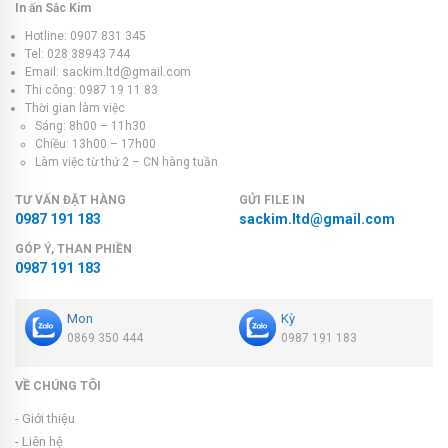
In ấn Sắc Kim
Hotline: 0907 831 345
Tel: 028 38943 744
Email: sackim.ltd@gmail.com
Thi công: 0987 19 11 83
Thời gian làm việc
Sáng: 8h00 – 11h30
Chiều: 13h00 – 17h00
Làm việc từ thứ 2 – CN hàng tuần
TƯ VẤN ĐẶT HÀNG
GỬI FILE IN
0987 191 183
sackim.ltd@gmail.com
GÓP Ý, THAN PHIỀN
0987 191 183
Mon
Kỳ
0869 350 444
0987 191 183
VỀ CHÚNG TÔI
- Giới thiệu
- Liên hệ