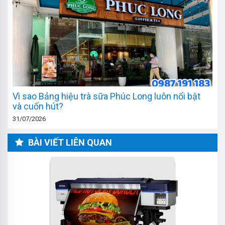
Vì sao Bảng hiệu trà sữa Phúc Long luôn nổi bật
và cuốn hút?
31/07/2026
BÀI VIẾT LIÊN QUAN