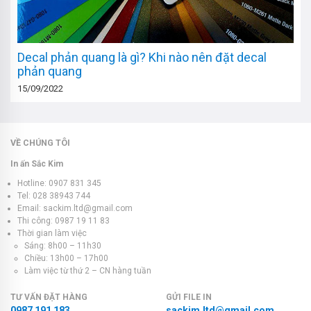
Decal phản quang là gì? Khi nào nên đặt decal
phản quang
15/09/2022
VỀ CHÚNG TÔI
In ấn Sắc Kim
Hotline: 0907 831 345
Tel: 028 38943 744
Email: sackim.ltd@gmail.com
Thi công: 0987 19 11 83
Thời gian làm việc
Sáng: 8h00 – 11h30
Chiều: 13h00 – 17h00
Làm việc từ thứ 2 – CN hàng tuần
TƯ VẤN ĐẶT HÀNG
GỬI FILE IN
0987 191 183
sackim.ltd@gmail.com