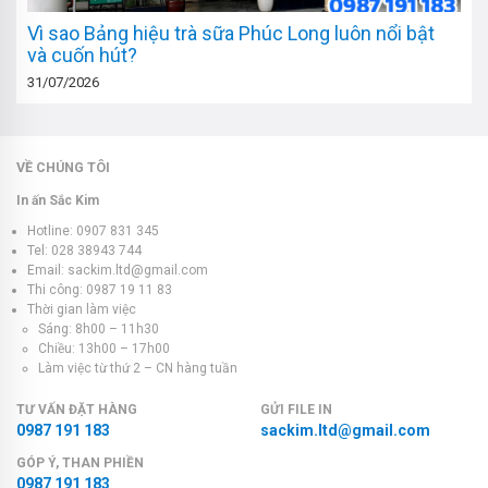
Vì sao Bảng hiệu trà sữa Phúc Long luôn nổi bật
và cuốn hút?
31/07/2026
VỀ CHÚNG TÔI
In ấn Sắc Kim
Hotline: 0907 831 345
Tel: 028 38943 744
Email: sackim.ltd@gmail.com
Thi công: 0987 19 11 83
Thời gian làm việc
Sáng: 8h00 – 11h30
Chiều: 13h00 – 17h00
Làm việc từ thứ 2 – CN hàng tuần
TƯ VẤN ĐẶT HÀNG
GỬI FILE IN
0987 191 183
sackim.ltd@gmail.com
GÓP Ý, THAN PHIỀN
0987 191 183