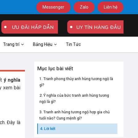
Messenger
Zalo
Liên hệ
Trang trí
Bảng Hiệu
Tin Tức
Mục lục bài viết
Tranh phong thủy anh hùng tương ngộ là
ết
ý nghĩa
gì?
ãy xem bài
Ý nghĩa của bức tranh anh hùng tương
ngộ là gì?
Tranh anh hùng tương ngộ hợp gia chủ
tuổi nào? Cung mệnh gì?
ch. Đây là
Lời kết