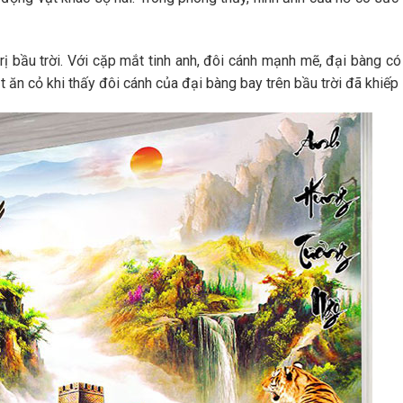
 trị bầu trời. Với cặp mắt tinh anh, đôi cánh mạnh mẽ, đại bàng c
ật ăn cỏ khi thấy đôi cánh của đại bàng bay trên bầu trời đã khiếp 