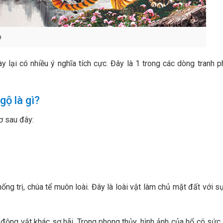
p
 lại có nhiều ý nghĩa tích cực. Đây là 1 trong các dòng tranh 
gộ là gì?
ơ sau đây:
ng trị, chúa tể muôn loài. Đây là loài vật làm chủ mặt đất với s
 động vật khác sợ hãi. Trong phong thủy, hình ảnh của hổ có sứ