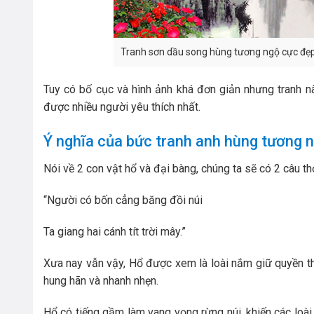
Tranh sơn dầu song hùng tương ngộ cực đẹ
Tuy có bố cục và hình ảnh khá đơn giản nhưng tranh này
được nhiều người yêu thích nhất.
Ý nghĩa của bức tranh anh hùng tương n
Nói về 2 con vật hổ và đại bàng, chúng ta sẽ có 2 câu th
“Người có bốn cẳng băng đồi núi
Ta giang hai cánh tít trời mây.”
Xưa nay vẫn vậy, Hổ được xem là loài nắm giữ quyền thố
hung hãn và nhanh nhẹn.
Hổ có tiếng gầm làm vang vọng rừng núi, khiến các loài