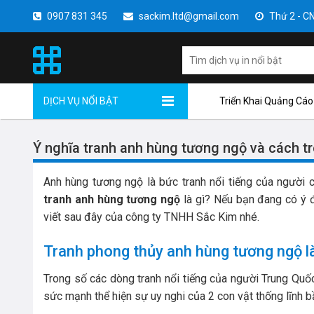
0907 831 345
sackim.ltd@gmail.com
Thứ 2 - CN 
DỊCH VỤ NỔI BẬT
Triển Khai Quảng Cáo
Ý nghĩa tranh anh hùng tương ngộ và cách t
Anh hùng tương ngộ là bức tranh nổi tiếng của người 
tranh anh hùng tương ngộ
là gì? Nếu bạn đang có ý đ
viết sau đây của công ty TNHH Sắc Kim nhé.
Tranh phong thủy anh hùng tương ngộ là
Trong số các dòng tranh nổi tiếng của người Trung Quốc
sức mạnh thể hiện sự uy nghi của 2 con vật thống lĩnh b