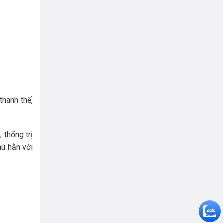
thanh thế,
 thống trị
hù hằn với