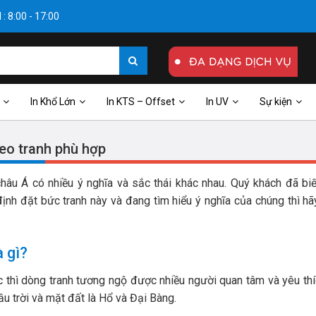
: 8:00 - 17:00
In Khổ Lớn
In KTS – Offset
In UV
Sự kiện
reo tranh phù hợp
châu Á có nhiều ý nghĩa và sắc thái khác nhau. Quý khách đã bi
ịnh đặt bức tranh này và đang tìm hiểu ý nghĩa của chúng thì h
 gì?
 thì dòng tranh tương ngộ được nhiều người quan tâm và yêu thí
ầu trời và mặt đất là Hổ và Đại Bàng.