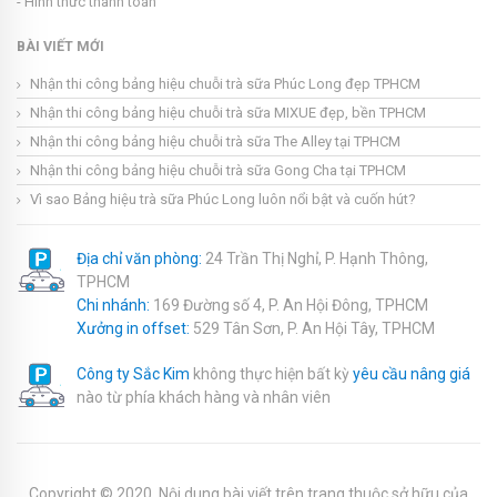
- Hình thức thanh toán
BÀI VIẾT MỚI
Nhận thi công bảng hiệu chuỗi trà sữa Phúc Long đẹp TPHCM
Nhận thi công bảng hiệu chuỗi trà sữa MIXUE đẹp, bền TPHCM
Nhận thi công bảng hiệu chuỗi trà sữa The Alley tại TPHCM
Nhận thi công bảng hiệu chuỗi trà sữa Gong Cha tại TPHCM
Vì sao Bảng hiệu trà sữa Phúc Long luôn nổi bật và cuốn hút?
Địa chỉ văn phòng:
24 Trần Thị Nghỉ, P. Hạnh Thông,
TPHCM
Chi nhánh:
169 Đường số 4, P. An Hội Đông, TPHCM
Xưởng in offset:
529 Tân Sơn, P. An Hội Tây, TPHCM
Công ty Sắc Kim
không thực hiện bất kỳ
yêu cầu nâng giá
nào từ phía khách hàng và nhân viên
Copyright © 2020. Nội dung bài viết trên trang thuộc sở hữu của