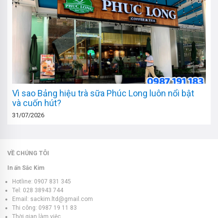
Vì sao Bảng hiệu trà sữa Phúc Long luôn nổi bật
và cuốn hút?
31/07/2026
VỀ CHÚNG TÔI
In ấn Sắc Kim
Hotline: 0907 831 345
Tel: 028 38943 744
Email: sackim.ltd@gmail.com
Thi công: 0987 19 11 83
Thời gian làm việc