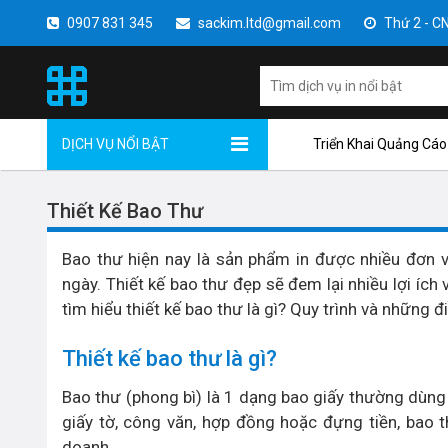
0907 831 345
sackim.ltd@gmail.com
Thứ 2 - CN 
DỊCH VỤ NỔI BẬT
Triển Khai Quảng Cáo
Thiết Kế Bao Thư
Bao thư hiện nay là sản phẩm in được nhiều đơn v
ngày. Thiết kế bao thư đẹp sẽ đem lại nhiều lợi íc
tìm hiểu thiết kế bao thư là gì? Quy trình và những đ
Thiết kế bao thư là gì?
Bao thư (phong bì) là 1 dạng bao giấy thường dùn
giấy tờ, công văn, hợp đồng hoặc đựng tiền, bao 
doanh.