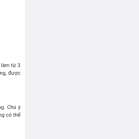
 làm từ 3
ờng, được
ng. Chú ý
ng có thể