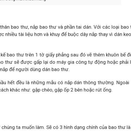
hân bao thư, nắp bao thư và phần tai dán. Với các loại bao
c nhiều tài liệu hơn và khuy để buộc dây nắp thay vì dán ke
t kế bao thư trên 1 tờ giấy phẳng sau đó vẽ thêm khuôn bế đ
bao thư sẽ được gấp lại do máy gia công tự động hoặc phải
 nắp để người dùng dán bao thư.
ầu hết đều là những mẫu có nắp dán thông thường. Ngoài 
ách khác như: gập chéo, gập ốp 2 bên hoặc rút ống.
ư chúng ta muốn làm. Sẽ có 3 hình dạng chính của bao thư là