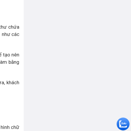
 thư chứa
o như các
ể tạo nên
 làm bằng
ra, khách
 hình chữ