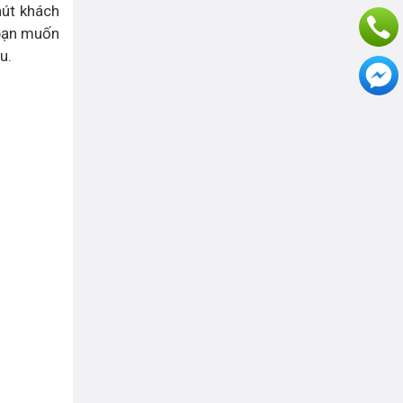
hút khách
 bạn muốn
u.