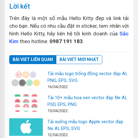
Lời kết
Trên đây là một số mẫu Hello Kitty đẹp và link tải
cho bạn. Nếu có nhu cầu đặt in sticker, tem nhãn với
hình Hello Kitty, hãy liên hệ tới kinh doanh của
Sắc
Kim
theo hotline:
0987 191 183
.
BÀI VIẾT LIÊN QUAN
BÀI VIẾT MỚI NHẤT
Tải mẫu logo trống đồng vector đẹp AI,
PNG, EPS, SVG
16/04/2022
Tải 10+ mẫu hoa sen vector đẹp file AI,
PSD, EPS, PNG
15/04/2022
Tải xuống mẫu logo Apple vector đẹp
file AI, EPS, SVG
12/04/2022