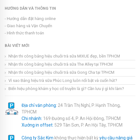
HƯỚNG DẪN VÀ THÔNG TIN
- Hướng dẫn đặt hàng online
- Giao hàng và Vận Chuyển
- Hình thức thanh toán
BÀI VIẾT MỚI
Nhận thi công bảng hiệu chuỗi trà sữa MIXUE đẹp, bền TPHCM
Nhận thi công bảng hiệu chuỗi trà sữa The Alley tại TPHCM
Nhận thi công bảng hiệu chuỗi trà sữa Gong Cha tại TPHCM
Vì sao Bảng hiệu trà sữa Phúc Long luôn nổi bật và cuốn hút?
Biển hiệu phòng khám y học cổ truyền là gì? Cần lưu ý gì khi làm?
Địa chỉ văn phòng:
24 Trần Thị Nghỉ, P. Hạnh Thông,
TPHCM
Chi nhánh:
169 Đường số 4, P. An Hội Đông, TPHCM
Xưởng in offset:
529 Tân Sơn, P. An Hội Tây, TPHCM
Công ty Sắc Kim
không thực hiện bất kỳ
yêu cầu nâng giá