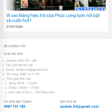
Vì sao Bảng hiệu trà sữa Phúc Long luôn nổi bật
và cuốn hút?
31/07/2026
VỀ CHÚNG TÔI
In ấn Sắc Kim
Hotline: 0907 831 345
Tel: 028 38943 744
Email: sackim.ltd@gmail.com
Thi công: 0987 19 11 83
Thời gian làm việc
Sáng: 8h00 – 11h30
Chiều: 13h00 – 17h00
Làm việc từ thứ 2 – CN hàng tuần
TƯ VẤN ĐẶT HÀNG
GỬI FILE IN
0987 191 183
sackim.ltd@gmail.com