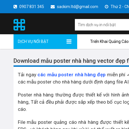
0907 831 345
sackim.ltd@gmail.com
Thứ 2 - CN 
DỊCH VỤ NỔI BẬT
Triển Khai Quảng Cáo
Download mẫu poster nhà hàng vector đẹp fi
Tải ngay
các mẫu poster nhà hàng đẹp
miễn phí ✓
các mẫu poster cho nhà hàng dưới định dạng file A
Poster nhà hàng thường được thiết kế với hình ản
hàng, Tất cả đều phải được sắp xếp theo bố cục log
cáo.
File mẫu poster quảng cáo nhà hàng được thiết kế 