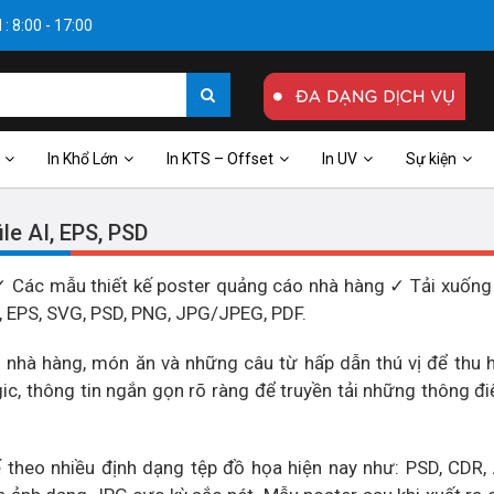
: 8:00 - 17:00
In Khổ Lớn
In KTS – Offset
In UV
Sự kiện
le AI, EPS, PSD
 Các mẫu thiết kế poster quảng cáo nhà hàng ✓ Tải xuống
I, EPS, SVG, PSD, PNG, JPG/JPEG, PDF.
h nhà hàng, món ăn và những câu từ hấp dẫn thú vị để thu 
ic, thông tin ngắn gọn rõ ràng để truyền tải những thông đ
theo nhiều định dạng tệp đồ họa hiện nay như: PSD, CDR, A