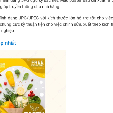
nh ảnh dạng JPG cực kỳ sắc nét. Mẫu poster sau khi xuất ra 
giúp truyền thông cho nhà hàng.
định dạng JPG/JPEG với kích thước lớn hỗ trợ tốt cho việc
 chúng cực kỳ thuận tiện cho việc chỉnh sửa, xuất theo kích t
 nghiệp.
p nhất