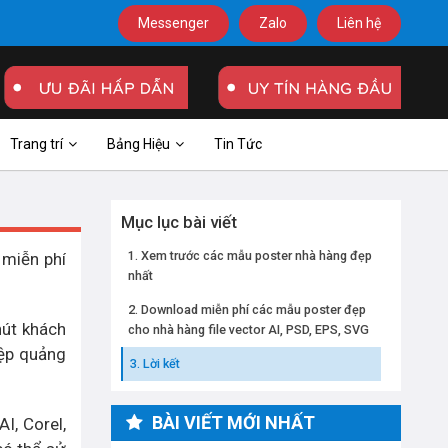
Messenger
Zalo
Liên hệ
Trang trí
Bảng Hiệu
Tin Tức
Mục lục bài viết
Xem trước các mẫu poster nhà hàng đẹp
 miễn phí
nhất
Download miễn phí các mẫu poster đẹp
hút khách
cho nhà hàng file vector AI, PSD, EPS, SVG
iệp quảng
Lời kết
BÀI VIẾT MỚI NHẤT
I, Corel,