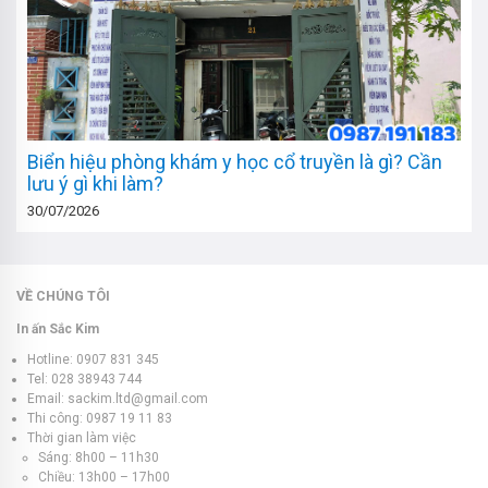
Biển hiệu phòng khám y học cổ truyền là gì? Cần
lưu ý gì khi làm?
30/07/2026
VỀ CHÚNG TÔI
In ấn Sắc Kim
Hotline: 0907 831 345
Tel: 028 38943 744
Email: sackim.ltd@gmail.com
Thi công: 0987 19 11 83
Thời gian làm việc
Sáng: 8h00 – 11h30
Chiều: 13h00 – 17h00