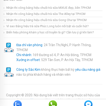
Nhận thi công bảng hiệu chuỗi trà sữa MIXUE đẹp, bền TPHCM
Nhận thi công bảng hiệu chuỗi trà sữa The Alley tại TPHCM
Nhận thi công bảng hiệu chuỗi trà sữa Gong Cha tại TPHCM
Vì sao Bảng hiệu trà sữa Phúc Long luôn nổi bật và cuốn hút?
Biển hiệu phòng khám y học cổ truyền là gì? Cần lưu ý gì khi làm?
Địa chỉ văn phòng:
24 Trần Thị Nghỉ, P. Hạnh Thông,
TPHCM
Chi nhánh:
169 Đường số 4, P. An Hội Đông, TPHCM
Xưởng in offset:
529 Tân Sơn, P. An Hội Tây, TPHCM
Công ty Sắc Kim
không thực hiện bất kỳ
yêu cầu nâng giá
nào từ phía khách hàng và nhân viên
Copyright © 2020. Nội dung bài viết trên trang thuộc sở hữu của
website
sackim.com
. Khi copy bài vui lòng để lại nguồn