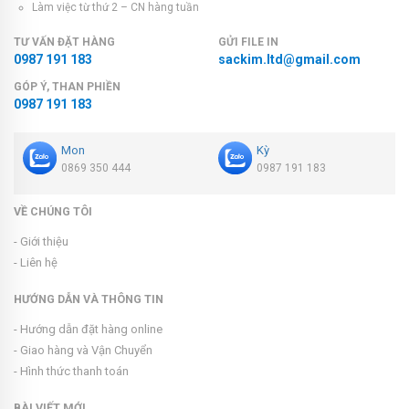
Làm việc từ thứ 2 – CN hàng tuần
TƯ VẤN ĐẶT HÀNG
GỬI FILE IN
0987 191 183
sackim.ltd@gmail.com
GÓP Ý, THAN PHIỀN
0987 191 183
Mon
Kỳ
0869 350 444
0987 191 183
VỀ CHÚNG TÔI
- Giới thiệu
- Liên hệ
HƯỚNG DẪN VÀ THÔNG TIN
- Hướng dẫn đặt hàng online
- Giao hàng và Vận Chuyển
- Hình thức thanh toán
BÀI VIẾT MỚI