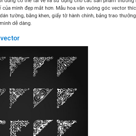
ời dùng có thể tải về và sử dụng cho các sản phẩm thương 
 kế của mình đẹp mắt hơn. Mẫu hoa văn vuông góc vector thí
dán tường, bằng khen, giấy tờ hành chính, bảng trao thưởn
 mình dễ dàng.
 vector