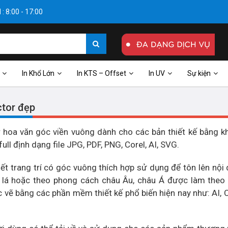
: 8:00 - 17:00
In Khổ Lớn
In KTS – Offset
In UV
Sự kiện
ctor đẹp
hoa văn góc viền vuông dành cho các bản thiết kế bằng k
ull định dạng file JPG, PDF, PNG, Corel, AI, SVG.
iết trang trí có góc vuông thích hợp sử dụng để tôn lên nội
a lá hoặc theo phong cách châu Âu, châu Á được làm theo
vẽ bằng các phần mềm thiết kế phổ biến hiện nay như: AI, 