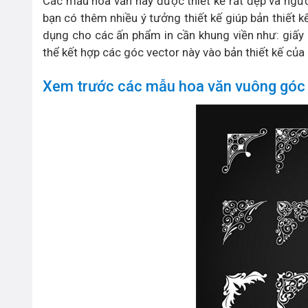
Các mẫu hoa văn này được thiết kế rất đẹp và ngư
bạn có thêm nhiều ý tưởng thiết kế giúp bản thiết
dụng cho các ấn phẩm in cần khung viền như: giấy 
thể kết hợp các góc vector này vào bản thiết kế của
Xem trước các mẫu hoa văn vuông góc