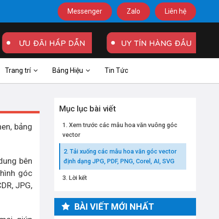
Messenger
Zalo
Liên hệ
Trang trí
Bảng Hiệu
Tin Tức
Mục lục bài viết
Xem trước các mẫu hoa văn vuông góc
hen, bảng
vector
Tải xuống các mẫu hoa văn góc vector
 dung bên
định dạng JPG, PDF, PNG, Corel, AI, SVG
 hình góc
Lời kết
CDR, JPG,
BÀI VIẾT MỚI NHẤT