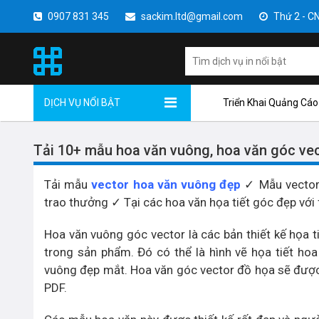
0907 831 345
sackim.ltd@gmail.com
Thứ 2 - CN 
DỊCH VỤ NỔI BẬT
Triển Khai Quảng Cáo
Tải 10+ mẫu hoa văn vuông, hoa văn góc ve
Tải mẫu
vector hoa văn vuông đẹp
✓ Mẫu vector 
trao thưởng ✓ Tại các hoa văn họa tiết góc đẹp với f
Hoa văn vuông góc vector là các bản thiết kế họa t
trong sản phẩm. Đó có thể là hình vẽ họa tiết ho
vuông đẹp mắt. Hoa văn góc vector đồ họa sẽ được 
PDF.