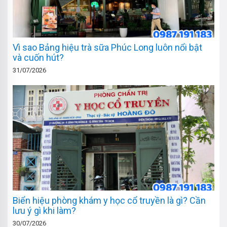
Vì sao Bảng hiệu trà sữa Phúc Long luôn nổi bật
và cuốn hút?
31/07/2026
Biển hiệu phòng khám y học cổ truyền là gì? Cần
lưu ý gì khi làm?
30/07/2026