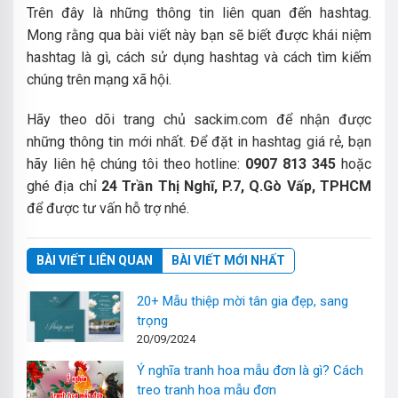
Trên đây là những thông tin liên quan đến hashtag.
Mong rằng qua bài viết này bạn sẽ biết được khái niệm
hashtag là gì, cách sử dụng hashtag và cách tìm kiếm
chúng trên mạng xã hội.
Hãy theo dõi trang chủ sackim.com để nhận được
những thông tin mới nhất. Để đặt in hashtag giá rẻ, bạn
hãy liên hệ chúng tôi theo hotline:
0907 813 345
hoặc
ghé địa chỉ
24 Trần Thị Nghĩ, P.7, Q.Gò Vấp, TPHCM
để được tư vấn hỗ trợ nhé.
BÀI VIẾT LIÊN QUAN
BÀI VIẾT MỚI NHẤT
20+ Mẫu thiệp mời tân gia đẹp, sang
trọng
20/09/2024
Ý nghĩa tranh hoa mẫu đơn là gì? Cách
treo tranh hoa mẫu đơn