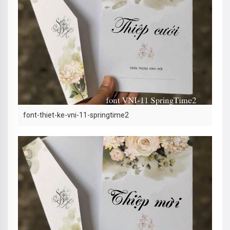
font-thiet-ke-vni-11-springtime2