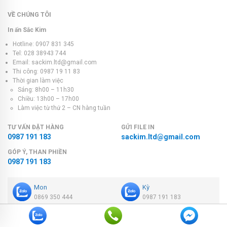
VỀ CHÚNG TÔI
In ấn Sắc Kim
Hotline: 0907 831 345
Tel: 028 38943 744
Email: sackim.ltd@gmail.com
Thi công: 0987 19 11 83
Thời gian làm việc
Sáng: 8h00 – 11h30
Chiều: 13h00 – 17h00
Làm việc từ thứ 2 – CN hàng tuần
TƯ VẤN ĐẶT HÀNG
GỬI FILE IN
0987 191 183
sackim.ltd@gmail.com
GÓP Ý, THAN PHIỀN
0987 191 183
Mon
Kỳ
0869 350 444
0987 191 183
VỀ CHÚNG TÔI