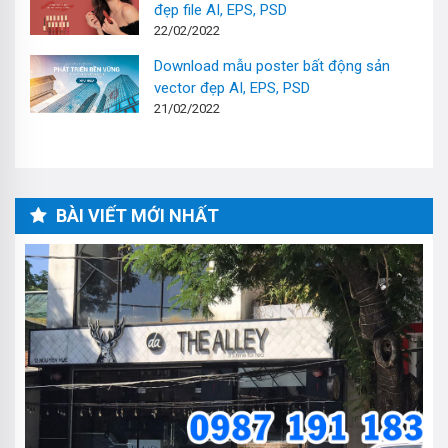
đẹp file AI, EPS, PSD
22/02/2022
Download mẫu poster bất động sản
vector đẹp AI, EPS, PSD
21/02/2022
BÀI VIẾT MỚI NHẤT