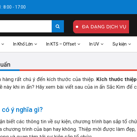
: 8:00 - 17:00
In Khổ Lớn
In KTS – Offset
In UV
Sự kiện
huẩn
ách hàng rất chú ý đến kích thước của thiệp.
Kích thước thiệp
 này khi in ấn? Hãy xem bài viết sau của in ấn Sắc Kim để c
 có ý nghĩa gì?
n biết các thông tin về sự kiện, chương trình bạn sắp tổ ch
a chương trình của bạn hay không. Thiệp mời được làm đẹp,
rọng và quan tâm tới sự kiện sắp tổ chức.