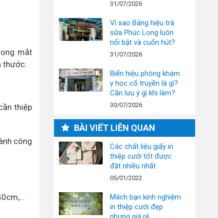
31/07/2026
Vì sao Bảng hiệu trà
sữa Phúc Long luôn
nổi bật và cuốn hút?
trong mắt
31/07/2026
h thước.
Biển hiệu phòng khám
y học cổ truyền là gì?
Cần lưu ý gì khi làm?
30/07/2026
cần thiệp
BÀI VIẾT LIÊN QUAN
hành công
Các chất liệu giấy in
thiệp cưới tốt được
đặt nhiều nhất
05/01/2022
 40cm,…
Mách bạn kinh nghiệm
in thiệp cưới đẹp
nhưng giá rẻ