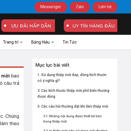
Messenger
Zalo
Liên hệ
Trang trí
Bảng Hiệu
Tin Tức
Mục lục bài viết
Sử dụng thiệp mời đẹp, đúng kích thước
 mời
bao
có ý nghĩa gì?
ó câu trả
Các kích thước thiệp mời phổ biến thường
được dùng
Các câu hỏi thường đặt khi làm thiệp mời
ức. Chúng
Những nội dung được thiết kế bên
trong thiệp mời
 làm theo
In thiệp mời nên sử dụng giấy thường