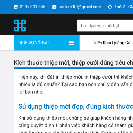
0907 831 345
sackim.ltd@gmail.com
Thứ 2 - CN 
DỊCH VỤ NỔI BẬT
Triển Khai Quảng Cáo
Kích thước thiệp mời, thiệp cưới đúng tiêu c
Hiện nay, khi đặt in thiệp mời, in thiệp cưới thì kh
nhiêu là đủ chuẩn? Tại sao bạn nên chú ý đến vấn đề
lời bạn nhé.
Sử dụng thiệp mời đẹp, đúng kích thước
Khi sử dụng thiệp mời, chúng sẽ giúp khách hàng nhậ
cũng quyết định 1 phần việc khách hàng có tham gi
kích thước tiêu chuẩn sẽ cho họ thấy được sự tôn t