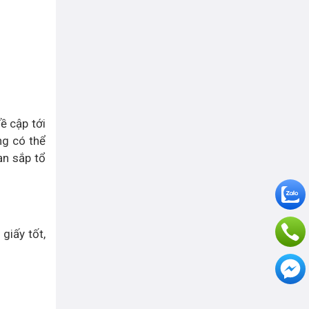
ề cập tới
ng có thể
ạn sắp tổ
giấy tốt,