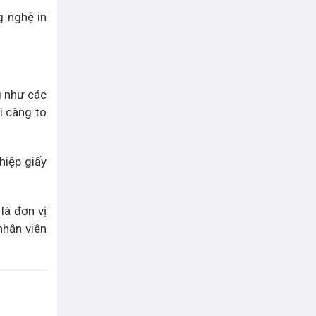
g nghệ in
g như các
i càng to
hiệp giấy
 là đơn vị
nhân viên