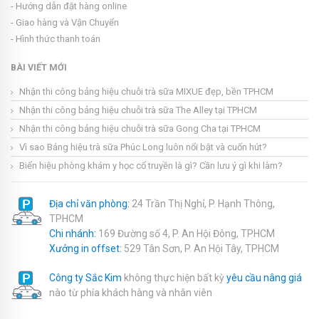
- Hướng dẫn đặt hàng online
- Giao hàng và Vận Chuyển
- Hình thức thanh toán
BÀI VIẾT MỚI
Nhận thi công bảng hiệu chuỗi trà sữa MIXUE đẹp, bền TPHCM
Nhận thi công bảng hiệu chuỗi trà sữa The Alley tại TPHCM
Nhận thi công bảng hiệu chuỗi trà sữa Gong Cha tại TPHCM
Vì sao Bảng hiệu trà sữa Phúc Long luôn nổi bật và cuốn hút?
Biển hiệu phòng khám y học cổ truyền là gì? Cần lưu ý gì khi làm?
Địa chỉ văn phòng:
24 Trần Thị Nghỉ, P. Hạnh Thông,
TPHCM
Chi nhánh:
169 Đường số 4, P. An Hội Đông, TPHCM
Xưởng in offset:
529 Tân Sơn, P. An Hội Tây, TPHCM
Công ty Sắc Kim
không thực hiện bất kỳ
yêu cầu nâng giá
nào từ phía khách hàng và nhân viên