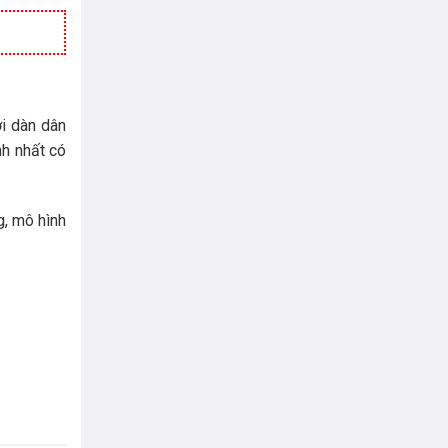
i dàn dân
nh nhất có
g, mô hình