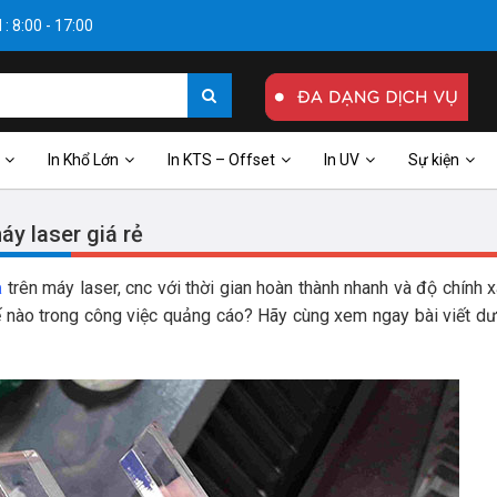
: 8:00 - 17:00
In Khổ Lớn
In KTS – Offset
In UV
Sự kiện
áy laser giá rẻ
a
trên máy laser, cnc với thời gian hoàn thành nhanh và độ chính x
hế nào trong công việc quảng cáo? Hãy cùng xem ngay bài viết d