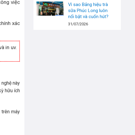
công việc
Vì sao Bảng hiệu trà
sữa Phúc Long luôn
nổi bật và cuốn hút?
chính xác
31/07/2026
à in uv.
g nghệ này
kỳ hữu ích
a trên máy