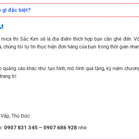
 gì đặc biệt?
CM
mica thì Sắc Kim sẽ là địa điểm thích hợp bạn cần ghé đến. Vớ
, chúng tôi tự tin thực hiện đơn hàng của bạn trong thời gian nha
áp quảng cáo khác như: tạo hình, mô hình quà tặng, kỷ niệm chươn
rang trí.
ò Vấp, Thủ Đức
e:
0907 831 345 – 0907 686 928
nhé.