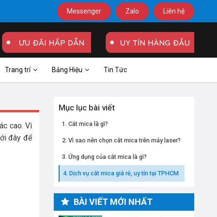
Messenger
Zalo
Liên hệ
Trang trí
Bảng Hiệu
Tin Tức
Mục lục bài viết
Cắt mica là gì?
ác cao. Vì
ưới đây để
Vì sao nên chọn cắt mica trên máy laser?
Ứng dụng của cắt mica là gì?
Dịch vụ cắt mica giá rẻ, uy tín tại TPHCM
BÀI VIẾT MỚI NHẤT