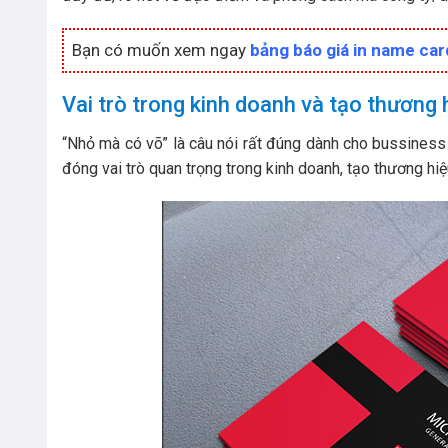
Bạn có muốn xem ngay
bảng báo giá in name car
Vai trò trong kinh doanh và tạo thương 
“Nhỏ mà có võ” là câu nói rất đúng dành cho bussiness 
đóng vai trò quan trọng trong kinh doanh, tạo thương hiệ