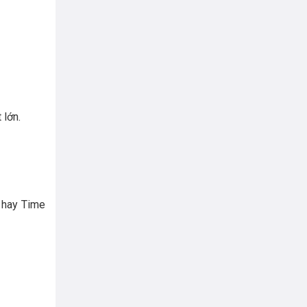
 lớn.
l hay Time