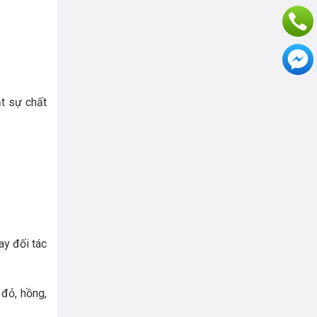
ật sự chất
ay đối tác
 đỏ, hồng,