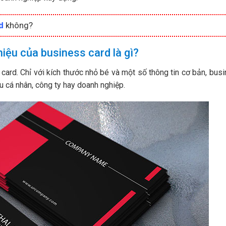
d
không?
hiệu của business card là gì?
card. Chỉ với kích thước nhỏ bé và một số thông tin cơ bản, bus
u cá nhân, công ty hay doanh nghiệp.