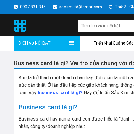
0907 831 345
sackim.ltd@gmail.com
Thứ 2 - CN 
DỊCH VỤ NỔI BẬT
Triển Khai Quảng Cáo
Business card là gì? Vai trò của chúng với 
Khi đã trở thành một doanh nhân hay đơn giản là một cá 
sức cần thiết. Ở lần đầu tiếp xúc gặp khách hàng, thông
bạn. Vậy
business card là gì?
Hãy để In ấn Sắc Kim ch
Business card là gì?
Business card hay name card còn được hiểu là “danh t
nhân, công ty/doanh nghiệp như: