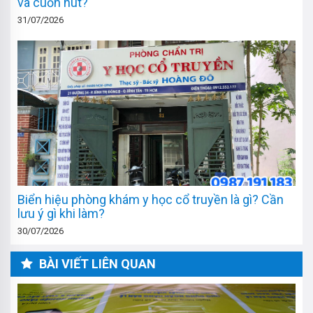
và cuốn hút?
31/07/2026
Biển hiệu phòng khám y học cổ truyền là gì? Cần
lưu ý gì khi làm?
30/07/2026
BÀI VIẾT LIÊN QUAN