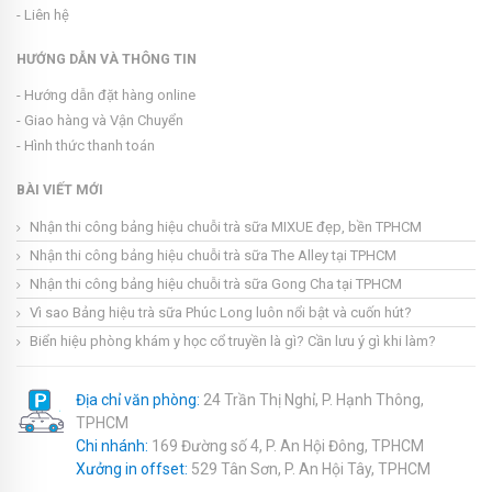
- Liên hệ
HƯỚNG DẪN VÀ THÔNG TIN
- Hướng dẫn đặt hàng online
- Giao hàng và Vận Chuyển
- Hình thức thanh toán
BÀI VIẾT MỚI
Nhận thi công bảng hiệu chuỗi trà sữa MIXUE đẹp, bền TPHCM
Nhận thi công bảng hiệu chuỗi trà sữa The Alley tại TPHCM
Nhận thi công bảng hiệu chuỗi trà sữa Gong Cha tại TPHCM
Vì sao Bảng hiệu trà sữa Phúc Long luôn nổi bật và cuốn hút?
Biển hiệu phòng khám y học cổ truyền là gì? Cần lưu ý gì khi làm?
Địa chỉ văn phòng:
24 Trần Thị Nghỉ, P. Hạnh Thông,
TPHCM
Chi nhánh:
169 Đường số 4, P. An Hội Đông, TPHCM
Xưởng in offset:
529 Tân Sơn, P. An Hội Tây, TPHCM