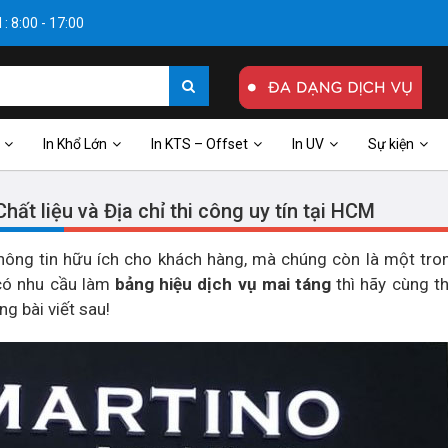
: 8:00 - 17:00
In Khổ Lớn
In KTS – Offset
In UV
Sự kiện
hất liệu và Địa chỉ thi công uy tín tại HCM
 thông tin hữu ích cho khách hàng, mà chúng còn là một tr
 có nhu cầu làm
bảng hiệu dịch vụ mai táng
thì hãy cùng t
g bài viết sau!