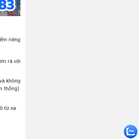
iểm riêng
ờm rà với
 và không
n thống).
õ từ xa.