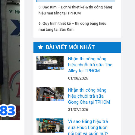
Sắc Kim – Đơn vị thiết kế & thi công bảng
hiệu mai táng tại TP.HCM
Quy trình thiết kế – thi công bảng hiệu
mai táng tại Sắc Kim
BÀI VIẾT MỚI NHẤT
Nhận thi công bảng
hiệu chuỗi trà sữa The
Alley tại TPHCM
01/08/2026
Nhận thi công bảng
hiệu chuỗi trà sữa
Gong Cha tại TPHCM
31/07/2026
Vì sao Bảng hiệu trà
sữa Phúc Long luôn
nổi bật và cuốn hút?