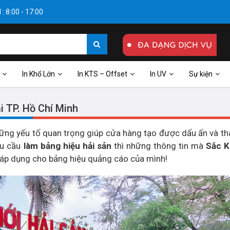
: 8:00 - 17:00
In Khổ Lớn
In KTS – Offset
In UV
Sự kiện
ại TP. Hồ Chí Minh
những yếu tố quan trọng giúp cửa hàng tạo được dấu ấn và t
hu cầu
làm bảng hiệu hải sản
thì những thông tin mà
Sắc K
ể áp dụng cho bảng hiệu quảng cáo của mình!