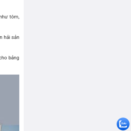
 như tôm,
n hải sản
 cho bảng