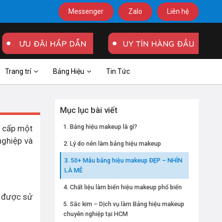
Messenger
Zalo
Liên hệ
Trang trí
Bảng Hiệu
Tin Tức
Mục lục bài viết
Bảng hiệu makeup là gì?
 cấp một
nghiệp và
Lý do nên làm bảng hiệu makeup
50+ Mẫu bảng hiệu makeup ĐẸP – NHÌN
LÀ MÊ
Chất liệu làm biển hiệu makeup phổ biến
g được sử
Sắc kim – Dịch vụ làm Bảng hiệu makeup
chuyên nghiệp tại HCM